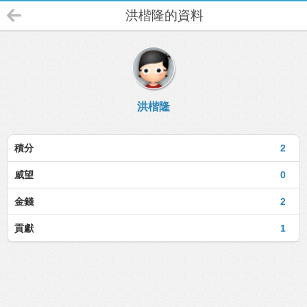
洪楷隆的資料
洪楷隆
積分
2
威望
0
金錢
2
貢獻
1