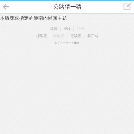
公路猜一猜
本版塊或指定的範圍內尚無主題
首頁
|
登錄
|
註冊
標準版
|
觸屏版
|
電腦版
|
客戶端
© Comsenz Inc.