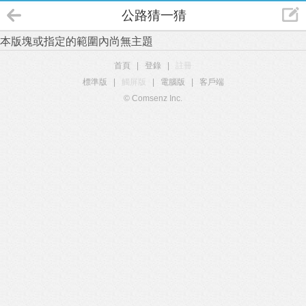
公路猜一猜
本版塊或指定的範圍內尚無主題
首頁
|
登錄
|
註冊
標準版
|
觸屏版
|
電腦版
|
客戶端
© Comsenz Inc.