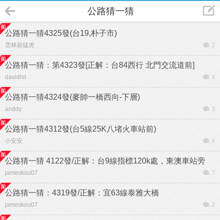
公路猜一猜
公路猜一猜4325發(台19,朴子市)
雲林新猛虎
2
公路猜一猜：第4323發[正解：台84西行 北門交流道前]
davidhit
4
公路猜一猜4324發(麥帥一橋西向-下層)
anddy
3
公路猜一猜4312發(台5線25K八堵火車站前)
小安安
4
公路猜一猜 4122發/正解：台9線指標120k處，東澳車站旁
jameskou07
7
公路猜一猜：4319發/正解：宜63線泰雅大橋
jameskou07
2