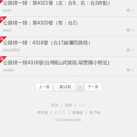
公路猜一猜：第4321發（左：台9。右：台2終點）
anoli
3
公路猜一猜：第4320發（答：台2）
anoli
3
公路猜一猜：4318發（台17線彌陀路段）
pfry19855
4
公路猜一猜4316發(台9關山武陵段,瑞豐國小附近)
anddy
3
上一頁
第14頁
下一頁
首頁
|
登錄
|
註冊
標準版
|
觸屏版
|
電腦版
|
客戶端
© Comsenz Inc.