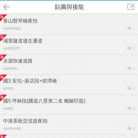
貼圖與接龍
香山豎琴橋夜拍
nantouspp
2
埔里隧道逃生通道
sss89229
5
水源快速道路
paidamu
2
國3 安坑~新店段+碧潭橋
anddy
0
國5 坪林段(國道八景第二名 蜿蜒巨龍)
anddy
0
中港系統交流道夜拍
nantouspp
8