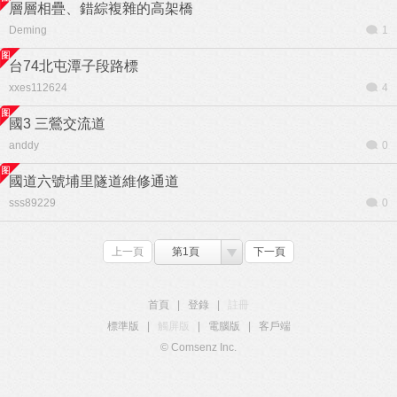
層層相疊、錯綜複雜的高架橋
Deming
1
台74北屯潭子段路標
xxes112624
4
國3 三鶯交流道
anddy
0
國道六號埔里隧道維修通道
sss89229
0
上一頁
第1頁
下一頁
首頁
|
登錄
|
註冊
標準版
|
觸屏版
|
電腦版
|
客戶端
© Comsenz Inc.