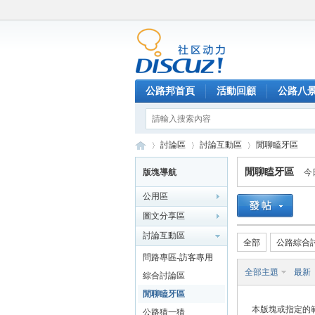
公路邦首頁
活動回顧
公路八
討論區
討論互動區
閒聊瞌牙區
閒聊瞌牙區
版塊導航
今
公用區
公
»
›
›
圖文分享區
討論互動區
全部
公路綜合
問路專區-訪客專用
全部主題
最新
綜合討論區
閒聊瞌牙區
本版塊或指定的
公路猜一猜