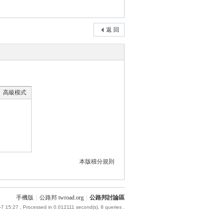
返 回
高級模式
本版積分規則
手機版
|
公路邦 twroad.org
|
公路邦討論區
-7 15:27
, Processed in 0.012111 second(s), 8 queries .