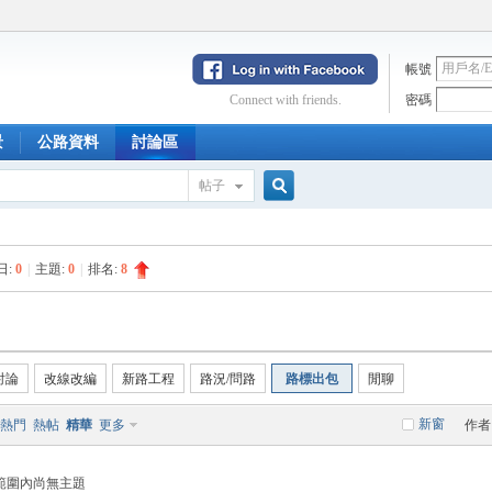
帳號
Connect with friends.
密碼
景
公路資料
討論區
帖子
搜
日:
0
|
主題:
0
|
排名:
8
索
討論
改線改編
新路工程
路況/問路
路標出包
閒聊
新窗
熱門
熱帖
精華
更多
作者
範圍內尚無主題