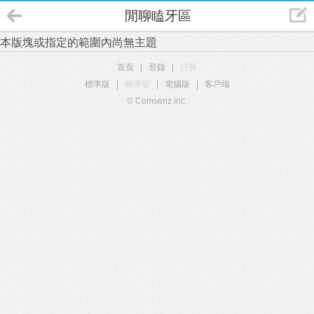
閒聊瞌牙區
本版塊或指定的範圍內尚無主題
首頁
|
登錄
|
註冊
標準版
|
觸屏版
|
電腦版
|
客戶端
© Comsenz Inc.