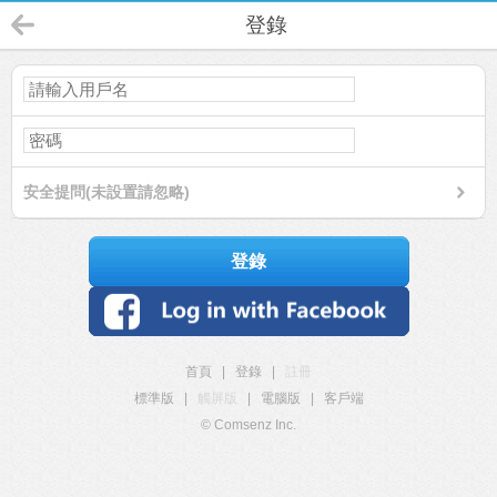
登錄
安全提問(未設置請忽略)
登錄
首頁
|
登錄
|
註冊
標準版
|
觸屏版
|
電腦版
|
客戶端
© Comsenz Inc.