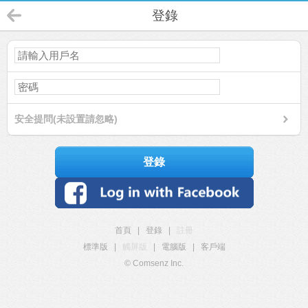
登錄
安全提問(未設置請忽略)
登錄
首頁
|
登錄
|
註冊
標準版
|
觸屏版
|
電腦版
|
客戶端
© Comsenz Inc.