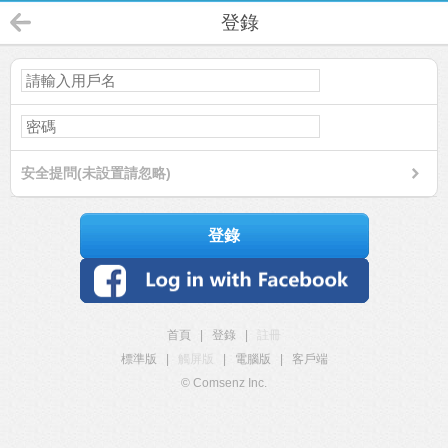
登錄
安全提問(未設置請忽略)
登錄
首頁
|
登錄
|
註冊
標準版
|
觸屏版
|
電腦版
|
客戶端
© Comsenz Inc.