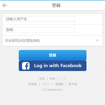
登錄
安全提問(未設置請忽略)
登錄
首頁
|
登錄
|
註冊
標準版
|
觸屏版
|
電腦版
|
客戶端
© Comsenz Inc.