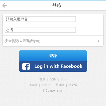
登錄
安全提問(未設置請忽略)
登錄
首頁
|
登錄
|
註冊
標準版
|
觸屏版
|
電腦版
|
客戶端
© Comsenz Inc.