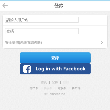
登錄
安全提問(未設置請忽略)
登錄
首頁
|
登錄
|
註冊
標準版
|
觸屏版
|
電腦版
|
客戶端
© Comsenz Inc.