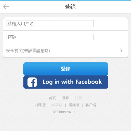
登錄
安全提問(未設置請忽略)
登錄
首頁
|
登錄
|
註冊
標準版
|
觸屏版
|
電腦版
|
客戶端
© Comsenz Inc.