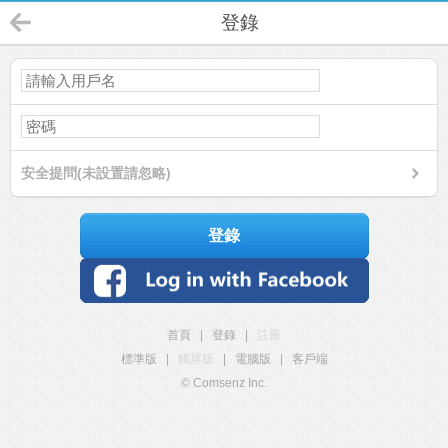
登錄
安全提問(未設置請忽略)
登錄
首頁
|
登錄
|
註冊
標準版
|
觸屏版
|
電腦版
|
客戶端
© Comsenz Inc.