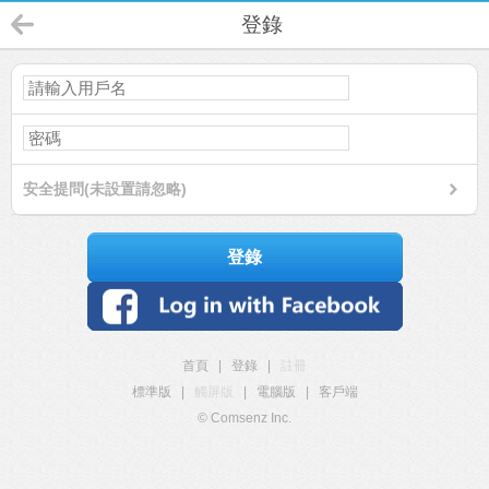
登錄
安全提問(未設置請忽略)
登錄
首頁
|
登錄
|
註冊
標準版
|
觸屏版
|
電腦版
|
客戶端
© Comsenz Inc.