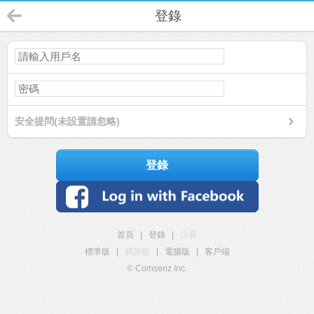
登錄
安全提問(未設置請忽略)
登錄
首頁
|
登錄
|
註冊
標準版
|
觸屏版
|
電腦版
|
客戶端
© Comsenz Inc.