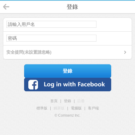
登錄
安全提問(未設置請忽略)
登錄
首頁
|
登錄
|
註冊
標準版
|
觸屏版
|
電腦版
|
客戶端
© Comsenz Inc.