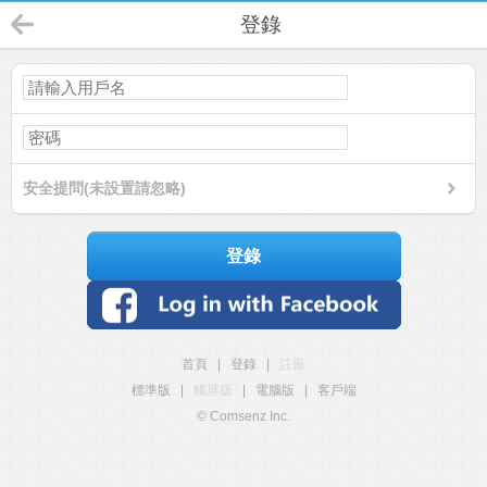
登錄
安全提問(未設置請忽略)
登錄
首頁
|
登錄
|
註冊
標準版
|
觸屏版
|
電腦版
|
客戶端
© Comsenz Inc.