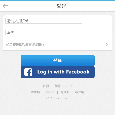
登錄
安全提問(未設置請忽略)
登錄
首頁
|
登錄
|
註冊
標準版
|
觸屏版
|
電腦版
|
客戶端
© Comsenz Inc.