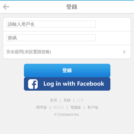
登錄
安全提問(未設置請忽略)
登錄
首頁
|
登錄
|
註冊
標準版
|
觸屏版
|
電腦版
|
客戶端
© Comsenz Inc.