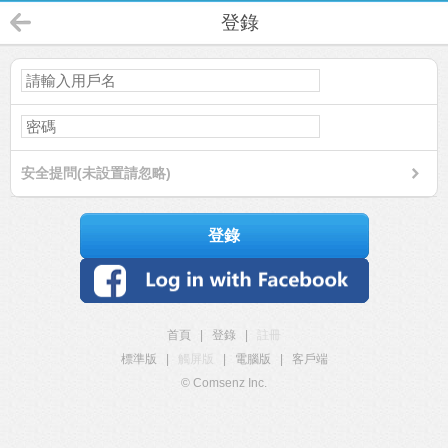
登錄
安全提問(未設置請忽略)
登錄
首頁
|
登錄
|
註冊
標準版
|
觸屏版
|
電腦版
|
客戶端
© Comsenz Inc.