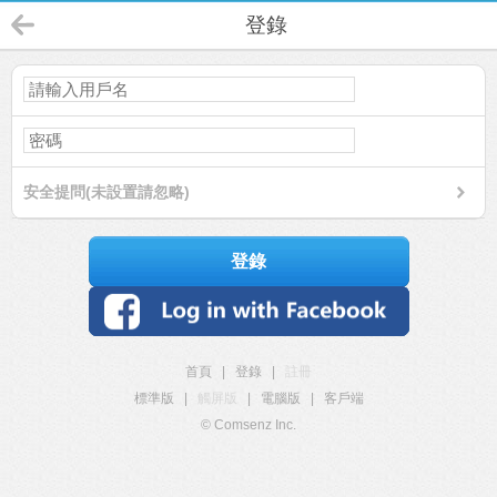
登錄
安全提問(未設置請忽略)
登錄
首頁
|
登錄
|
註冊
標準版
|
觸屏版
|
電腦版
|
客戶端
© Comsenz Inc.