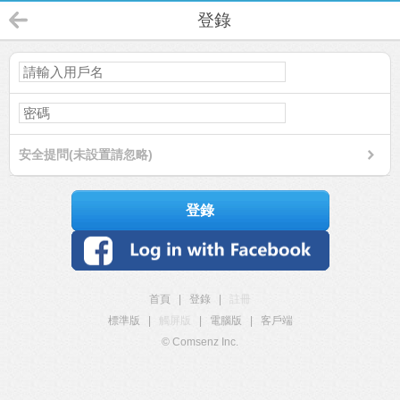
登錄
安全提問(未設置請忽略)
登錄
首頁
|
登錄
|
註冊
標準版
|
觸屏版
|
電腦版
|
客戶端
© Comsenz Inc.