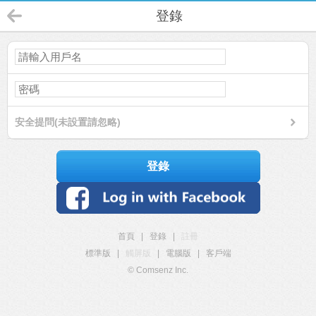
登錄
安全提問(未設置請忽略)
登錄
首頁
|
登錄
|
註冊
標準版
|
觸屏版
|
電腦版
|
客戶端
© Comsenz Inc.