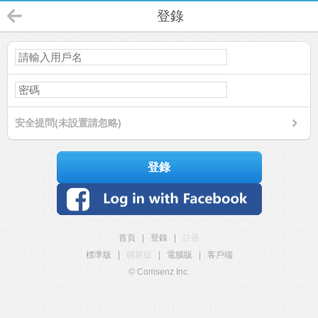
登錄
安全提問(未設置請忽略)
登錄
首頁
|
登錄
|
註冊
標準版
|
觸屏版
|
電腦版
|
客戶端
© Comsenz Inc.