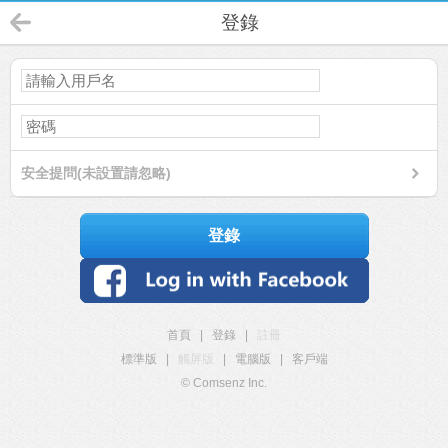
登錄
安全提問(未設置請忽略)
登錄
首頁
|
登錄
|
註冊
標準版
|
觸屏版
|
電腦版
|
客戶端
© Comsenz Inc.