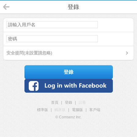
登錄
安全提問(未設置請忽略)
登錄
首頁
|
登錄
|
註冊
標準版
|
觸屏版
|
電腦版
|
客戶端
© Comsenz Inc.