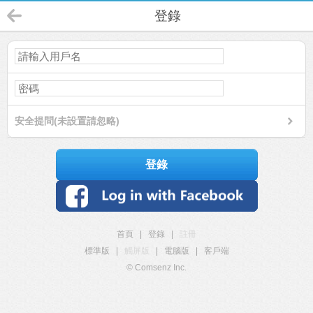
登錄
安全提問(未設置請忽略)
登錄
首頁
|
登錄
|
註冊
標準版
|
觸屏版
|
電腦版
|
客戶端
© Comsenz Inc.