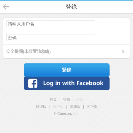
登錄
安全提問(未設置請忽略)
登錄
首頁
|
登錄
|
註冊
標準版
|
觸屏版
|
電腦版
|
客戶端
© Comsenz Inc.