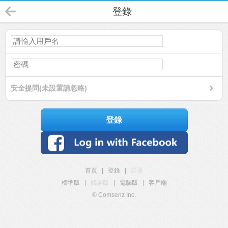
登錄
安全提問(未設置請忽略)
登錄
首頁
|
登錄
|
註冊
標準版
|
觸屏版
|
電腦版
|
客戶端
© Comsenz Inc.