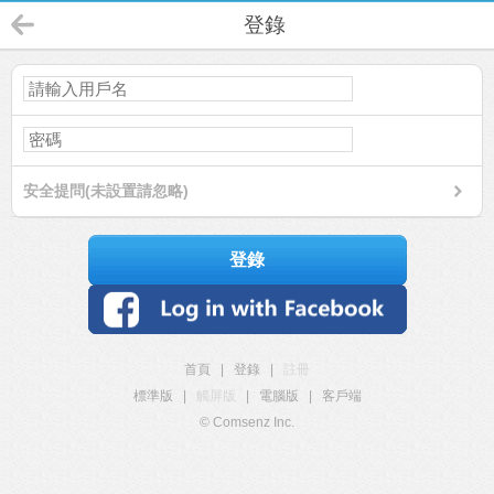
登錄
安全提問(未設置請忽略)
登錄
首頁
|
登錄
|
註冊
標準版
|
觸屏版
|
電腦版
|
客戶端
© Comsenz Inc.