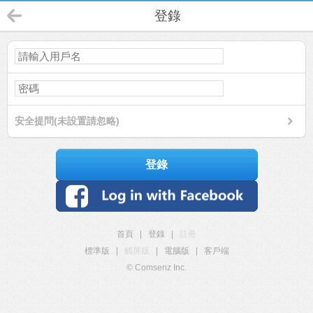
登錄
安全提問(未設置請忽略)
登錄
首頁
|
登錄
|
註冊
標準版
|
觸屏版
|
電腦版
|
客戶端
© Comsenz Inc.