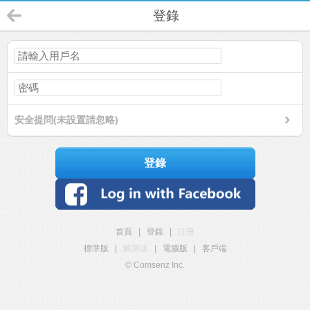
登錄
安全提問(未設置請忽略)
登錄
首頁
|
登錄
|
註冊
標準版
|
觸屏版
|
電腦版
|
客戶端
© Comsenz Inc.