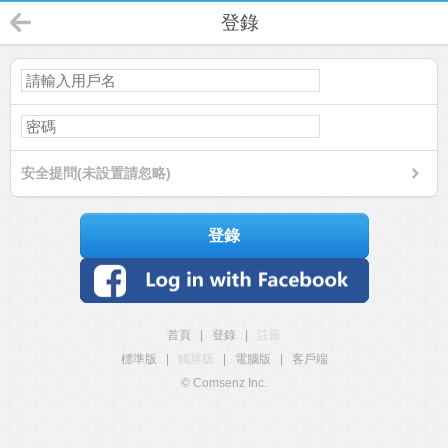
登錄
安全提問(未設置請忽略)
登錄
首頁
|
登錄
|
註冊
標準版
|
觸屏版
|
電腦版
|
客戶端
© Comsenz Inc.