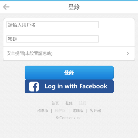
登錄
安全提問(未設置請忽略)
登錄
首頁
|
登錄
|
註冊
標準版
|
觸屏版
|
電腦版
|
客戶端
© Comsenz Inc.