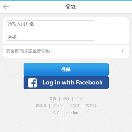
登錄
安全提問(未設置請忽略)
登錄
首頁
|
登錄
|
註冊
標準版
|
觸屏版
|
電腦版
|
客戶端
© Comsenz Inc.