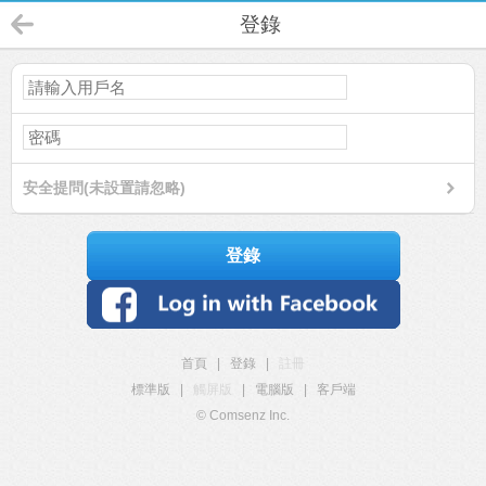
登錄
安全提問(未設置請忽略)
登錄
首頁
|
登錄
|
註冊
標準版
|
觸屏版
|
電腦版
|
客戶端
© Comsenz Inc.