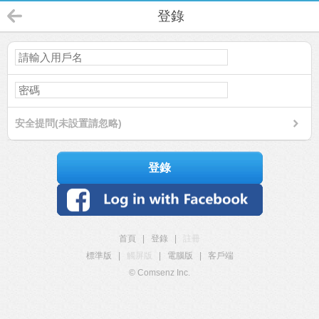
登錄
安全提問(未設置請忽略)
登錄
首頁
|
登錄
|
註冊
標準版
|
觸屏版
|
電腦版
|
客戶端
© Comsenz Inc.