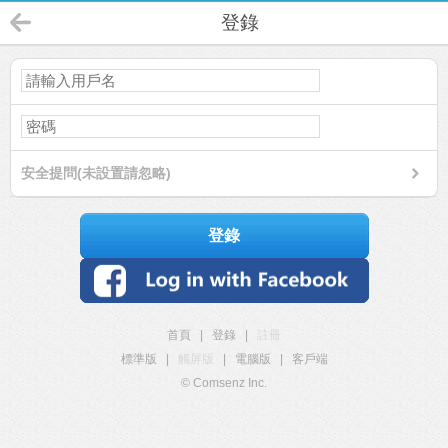
登錄
安全提問(未設置請忽略)
登錄
首頁
|
登錄
|
註冊
標準版
|
觸屏版
|
電腦版
|
客戶端
© Comsenz Inc.