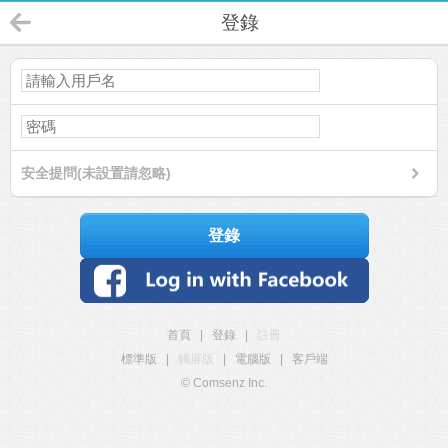
登錄
安全提問(未設置請忽略)
登錄
首頁
|
登錄
|
註冊
標準版
|
觸屏版
|
電腦版
|
客戶端
© Comsenz Inc.