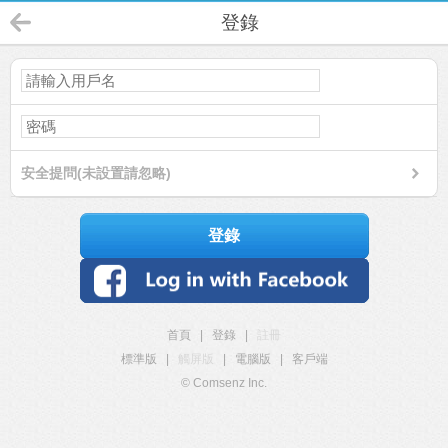
登錄
安全提問(未設置請忽略)
登錄
首頁
|
登錄
|
註冊
標準版
|
觸屏版
|
電腦版
|
客戶端
© Comsenz Inc.