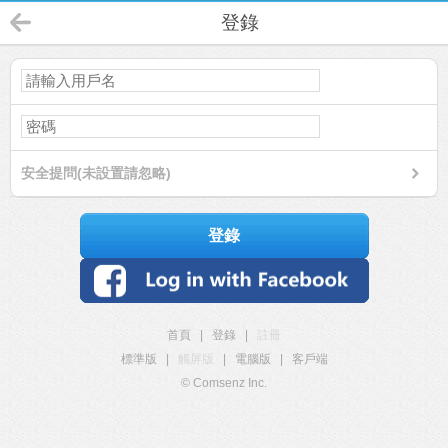
登錄
安全提問(未設置請忽略)
登錄
首頁
|
登錄
|
註冊
標準版
|
觸屏版
|
電腦版
|
客戶端
© Comsenz Inc.