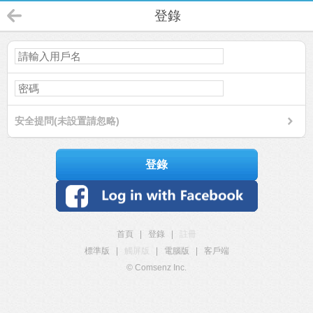
登錄
安全提問(未設置請忽略)
登錄
首頁
|
登錄
|
註冊
標準版
|
觸屏版
|
電腦版
|
客戶端
© Comsenz Inc.