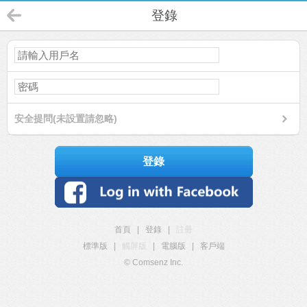
登錄
安全提問(未設置請忽略)
登錄
首頁
|
登錄
|
註冊
標準版
|
觸屏版
|
電腦版
|
客戶端
© Comsenz Inc.