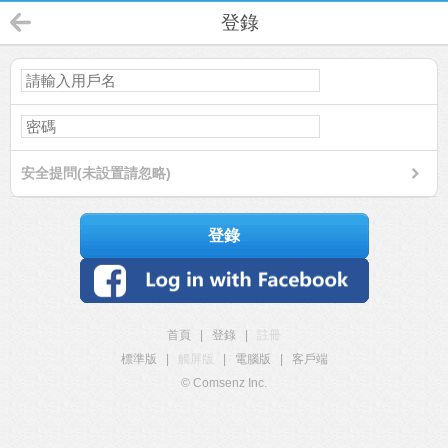
登錄
安全提問(未設置請忽略)
登錄
首頁
|
登錄
|
註冊
標準版
|
觸屏版
|
電腦版
|
客戶端
© Comsenz Inc.