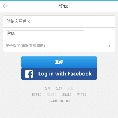
登錄
安全提問(未設置請忽略)
登錄
首頁
|
登錄
|
註冊
標準版
|
觸屏版
|
電腦版
|
客戶端
© Comsenz Inc.