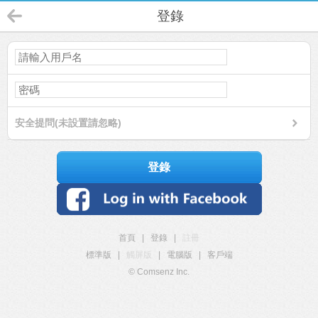
登錄
安全提問(未設置請忽略)
登錄
首頁
|
登錄
|
註冊
標準版
|
觸屏版
|
電腦版
|
客戶端
© Comsenz Inc.