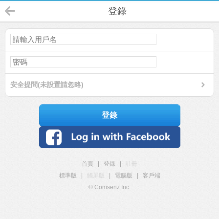
登錄
安全提問(未設置請忽略)
登錄
首頁
|
登錄
|
註冊
標準版
|
觸屏版
|
電腦版
|
客戶端
© Comsenz Inc.