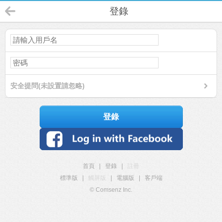
登錄
安全提問(未設置請忽略)
登錄
首頁
|
登錄
|
註冊
標準版
|
觸屏版
|
電腦版
|
客戶端
© Comsenz Inc.